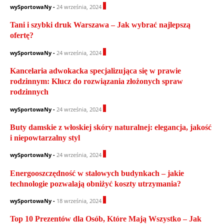
0
wySportowaNy
-
24 września, 2024
Tani i szybki druk Warszawa – Jak wybrać najlepszą
ofertę?
0
wySportowaNy
-
24 września, 2024
Kancelaria adwokacka specjalizująca się w prawie
rodzinnym: Klucz do rozwiązania złożonych spraw
rodzinnych
1
wySportowaNy
-
24 września, 2024
Buty damskie z włoskiej skóry naturalnej: elegancja, jakość
i niepowtarzalny styl
0
wySportowaNy
-
24 września, 2024
Energooszczędność w stalowych budynkach – jakie
technologie pozwalają obniżyć koszty utrzymania?
0
wySportowaNy
-
18 września, 2024
Top 10 Prezentów dla Osób, Które Mają Wszystko – Jak