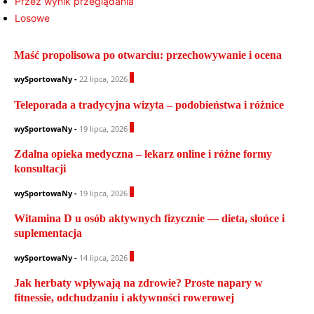
Przez wynik przeglądania
Losowe
Maść propolisowa po otwarciu: przechowywanie i ocena
0
wySportowaNy
-
22 lipca, 2026
Teleporada a tradycyjna wizyta – podobieństwa i różnice
0
wySportowaNy
-
19 lipca, 2026
Zdalna opieka medyczna – lekarz online i różne formy
konsultacji
0
wySportowaNy
-
19 lipca, 2026
Witamina D u osób aktywnych fizycznie — dieta, słońce i
suplementacja
0
wySportowaNy
-
14 lipca, 2026
Jak herbaty wpływają na zdrowie? Proste napary w
fitnessie, odchudzaniu i aktywności rowerowej