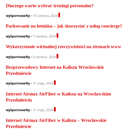
Dlaczego warto wybrać treningi personalne?
0
wySportowaNy
-
16 czerwca, 2024
Parkowanie na lotnisku – jak skorzystać z usług concierge?
0
wySportowaNy
-
7 czerwca, 2024
Wykorzystanie wirtualnej rzeczywistości na stronach www
0
wySportowaNy
-
6 czerwca, 2024
Bezprzewodowy Internet na Kaliszu Wrocławskie
Przedmieście
1
wySportowaNy
-
31 maja, 2024
Internet Airmax AirFiber w Kaliszu na Wrocławskim
Przedmieściu
0
wySportowaNy
-
31 maja, 2024
Internet Airmax AirFiber w Kaliszu – Wrocławskie
Przedmieście