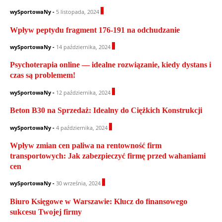
0
wySportowaNy
-
5 listopada, 2024
Wpływ peptydu fragment 176-191 na odchudzanie
0
wySportowaNy
-
14 października, 2024
Psychoterapia online — idealne rozwiązanie, kiedy dystans i
czas są problemem!
0
wySportowaNy
-
12 października, 2024
Beton B30 na Sprzedaż: Idealny do Ciężkich Konstrukcji
0
wySportowaNy
-
4 października, 2024
Wpływ zmian cen paliwa na rentowność firm
transportowych: Jak zabezpieczyć firmę przed wahaniami
cen
0
wySportowaNy
-
30 września, 2024
Biuro Księgowe w Warszawie: Klucz do finansowego
sukcesu Twojej firmy