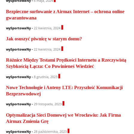
wySportowaNy
-
6 maja, 2024
Bezpieczne surfowanie z Airmax Internet – ochrona online
gwarantowana
0
wySportowaNy
-
22 kwietnia, 2024
Jak osuszyć piwnicę w starym domu?
0
wySportowaNy
-
22 kwietnia, 2024
Różnice Między Testami Prędkości Internetu a Rzeczywistą
Szybkością Łącza: Co Powinieneś Wiedzieć
0
wySportowaNy
-
8 grudnia, 2023
Nowe Technologie i Anteny LTE: Przyszłość Komunikacji
Bezprzewodowej
0
wySportowaNy
-
29 listopada, 2023
Optymalizacja Sieci Domowej we Wrocławiu: Jak Firma
Airmax Zmienia Grę
0
wySportowaNy
-
28 października, 2023