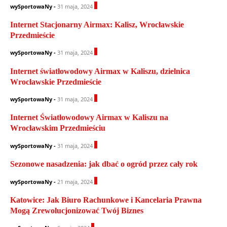
1
wySportowaNy
-
31 maja, 2024
Internet Stacjonarny Airmax: Kalisz, Wrocławskie
Przedmieście
0
wySportowaNy
-
31 maja, 2024
Internet światłowodowy Airmax w Kaliszu, dzielnica
Wrocławskie Przedmieście
1
wySportowaNy
-
31 maja, 2024
Internet Światłowodowy Airmax w Kaliszu na
Wrocławskim Przedmieściu
1
wySportowaNy
-
31 maja, 2024
Sezonowe nasadzenia: jak dbać o ogród przez cały rok
1
wySportowaNy
-
21 maja, 2024
Katowice: Jak Biuro Rachunkowe i Kancelaria Prawna
Mogą Zrewolucjonizować Twój Biznes
0