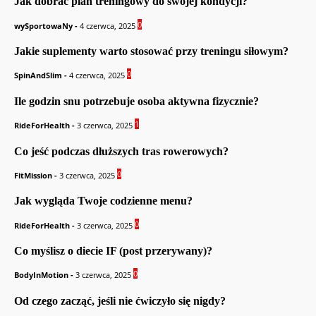
Jak dobrać plan treningowy do swojej kondycji?
0
wySportowaNy
-
4 czerwca, 2025
Jakie suplementy warto stosować przy treningu siłowym?
0
SpinAndSlim
-
4 czerwca, 2025
Ile godzin snu potrzebuje osoba aktywna fizycznie?
1
RideForHealth
-
3 czerwca, 2025
Co jeść podczas dłuższych tras rowerowych?
0
FitMission
-
3 czerwca, 2025
Jak wygląda Twoje codzienne menu?
0
RideForHealth
-
3 czerwca, 2025
Co myślisz o diecie IF (post przerywany)?
0
BodyInMotion
-
3 czerwca, 2025
Od czego zacząć, jeśli nie ćwiczyło się nigdy?