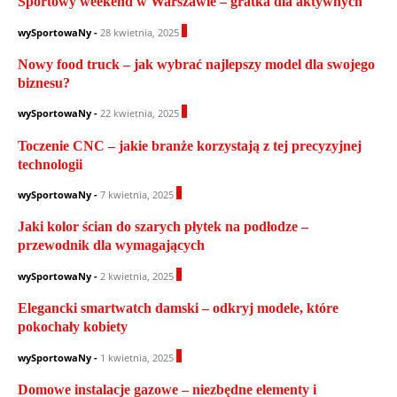
Sportowy weekend w Warszawie – gratka dla aktywnych
0
wySportowaNy
-
28 kwietnia, 2025
Nowy food truck – jak wybrać najlepszy model dla swojego
biznesu?
0
wySportowaNy
-
22 kwietnia, 2025
Toczenie CNC – jakie branże korzystają z tej precyzyjnej
technologii
0
wySportowaNy
-
7 kwietnia, 2025
Jaki kolor ścian do szarych płytek na podłodze –
przewodnik dla wymagających
0
wySportowaNy
-
2 kwietnia, 2025
Elegancki smartwatch damski – odkryj modele, które
pokochały kobiety
1
wySportowaNy
-
1 kwietnia, 2025
Domowe instalacje gazowe – niezbędne elementy i