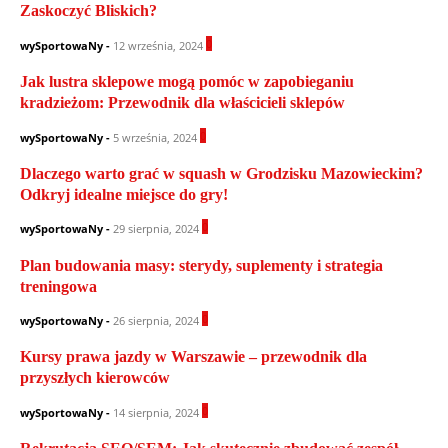
Zaskoczyć Bliskich?
0
wySportowaNy
-
12 września, 2024
Jak lustra sklepowe mogą pomóc w zapobieganiu
kradzieżom: Przewodnik dla właścicieli sklepów
0
wySportowaNy
-
5 września, 2024
Dlaczego warto grać w squash w Grodzisku Mazowieckim?
Odkryj idealne miejsce do gry!
0
wySportowaNy
-
29 sierpnia, 2024
Plan budowania masy: sterydy, suplementy i strategia
treningowa
0
wySportowaNy
-
26 sierpnia, 2024
Kursy prawa jazdy w Warszawie – przewodnik dla
przyszłych kierowców
0
wySportowaNy
-
14 sierpnia, 2024