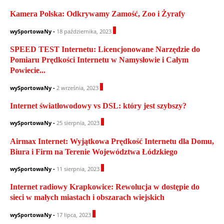
Kamera Polska: Odkrywamy Zamość, Zoo i Żyrafy
0
wySportowaNy
-
18 października, 2023
SPEED TEST Internetu: Licencjonowane Narzędzie do
Pomiaru Prędkości Internetu w Namysłowie i Całym
Powiecie...
0
wySportowaNy
-
2 września, 2023
Internet światłowodowy vs DSL: który jest szybszy?
0
wySportowaNy
-
25 sierpnia, 2023
Airmax Internet: Wyjątkowa Prędkość Internetu dla Domu,
Biura i Firm na Terenie Województwa Łódzkiego
0
wySportowaNy
-
11 sierpnia, 2023
Internet radiowy Krapkowice: Rewolucja w dostępie do
sieci w małych miastach i obszarach wiejskich
0
wySportowaNy
-
17 lipca, 2023