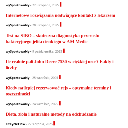
1
wySportowaNy
-
22 listopada, 2025
Internetowe rozwiązania ułatwiające kontakt z lekarzem
0
wySportowaNy
-
20 listopada, 2025
Test na SIBO – skuteczna diagnostyka przerostu
bakteryjnego jelita cienkiego w AM Medic
0
wySportowaNy
-
9 października, 2025
Ile realnie pali John Deere 7530 w ciężkiej orce? Fakty i
liczby
0
wySportowaNy
-
25 września, 2025
Kiedy najlepiej rezerwować rejs – optymalne terminy i
oszczędności
0
wySportowaNy
-
24 września, 2025
Dieta, zioła i naturalne metody na odchudzanie
1
FitCycleFlow
-
27 sierpnia, 2025