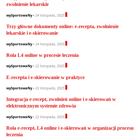
zwolnienie lekarskie
1
wySportowaNy
-
24 listopada, 2025
Trzy główne dokumenty online: e-recepta, zwolnienie
lekarskie i e-skierowanie
1
wySportowaNy
-
24 listopada, 2025
Rola L4 online w procesie leczenia
0
wySportowaNy
-
22 listopada, 2025
E-recepta i e-skierowanie w praktyce
0
wySportowaNy
-
22 listopada, 2025
Integracja e-recept, zwolnień online i e-skierowań w
elektronicznym systemie zdrowia
1
wySportowaNy
-
22 listopada, 2025
Rola e-recept, L4 online i e-skierowań w organizacji procesu
leczenia