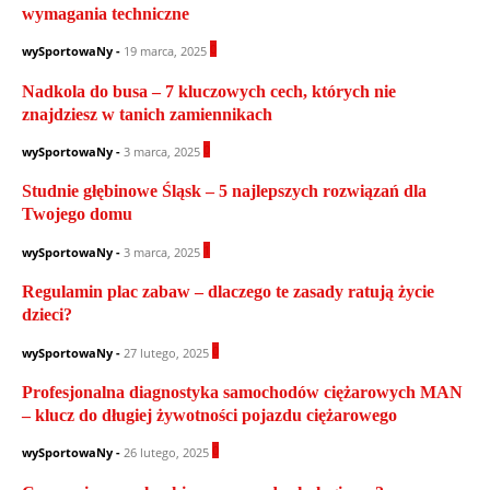
wymagania techniczne
0
wySportowaNy
-
19 marca, 2025
Nadkola do busa – 7 kluczowych cech, których nie
znajdziesz w tanich zamiennikach
0
wySportowaNy
-
3 marca, 2025
Studnie głębinowe Śląsk – 5 najlepszych rozwiązań dla
Twojego domu
1
wySportowaNy
-
3 marca, 2025
Regulamin plac zabaw – dlaczego te zasady ratują życie
dzieci?
0
wySportowaNy
-
27 lutego, 2025
Profesjonalna diagnostyka samochodów ciężarowych MAN
– klucz do długiej żywotności pojazdu ciężarowego
0
wySportowaNy
-
26 lutego, 2025