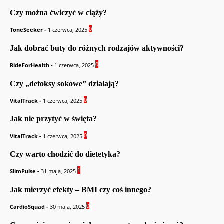
Czy można ćwiczyć w ciąży?
0
ToneSeeker
-
1 czerwca, 2025
Jak dobrać buty do różnych rodzajów aktywności?
0
RideForHealth
-
1 czerwca, 2025
Czy „detoksy sokowe” działają?
0
VitalTrack
-
1 czerwca, 2025
Jak nie przytyć w święta?
0
VitalTrack
-
1 czerwca, 2025
Czy warto chodzić do dietetyka?
1
SlimPulse
-
31 maja, 2025
Jak mierzyć efekty – BMI czy coś innego?
0
CardioSquad
-
30 maja, 2025