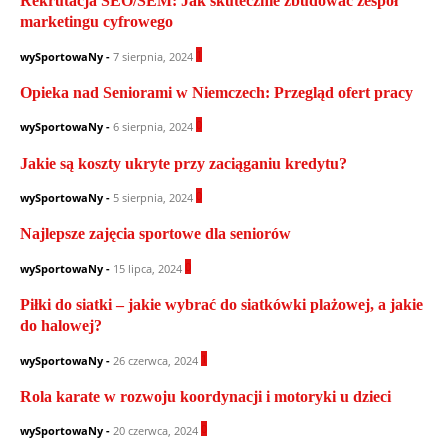
Rekrutacja SEO/SEM: Jak skutecznie zbudować zespół
marketingu cyfrowego
1
wySportowaNy
-
7 sierpnia, 2024
Opieka nad Seniorami w Niemczech: Przegląd ofert pracy
0
wySportowaNy
-
6 sierpnia, 2024
Jakie są koszty ukryte przy zaciąganiu kredytu?
0
wySportowaNy
-
5 sierpnia, 2024
Najlepsze zajęcia sportowe dla seniorów
0
wySportowaNy
-
15 lipca, 2024
Piłki do siatki – jakie wybrać do siatkówki plażowej, a jakie
do halowej?
1
wySportowaNy
-
26 czerwca, 2024
Rola karate w rozwoju koordynacji i motoryki u dzieci
0
wySportowaNy
-
20 czerwca, 2024