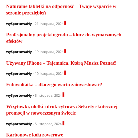
Naturalne tabletki na odporność – Twoje wsparcie w
sezonie przeziębień
1
wySportowaNy
-
21 listopada, 2024
Profesjonalny projekt ogrodu – klucz do wymarzonych
efektów
1
wySportowaNy
-
19 listopada, 2024
Używany iPhone – Tajemnica, Którą Musisz Poznać!
0
wySportowaNy
-
10 listopada, 2024
Fotowoltaika – dlaczego warto zainwestować?
1
wySportowaNy
-
8 listopada, 2024
Wizytówki, ulotki i druk cyfrowy: Sekrety skutecznej
promocji w nowoczesnym świecie
0
wySportowaNy
-
5 listopada, 2024
Karbonowe koła rowerowe