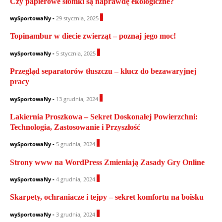
Czy papierowe słomki są naprawdę ekologiczne?
0
wySportowaNy
-
29 stycznia, 2025
Topinambur w diecie zwierząt – poznaj jego moc!
0
wySportowaNy
-
5 stycznia, 2025
Przegląd separatorów tłuszczu – klucz do bezawaryjnej
pracy
0
wySportowaNy
-
13 grudnia, 2024
Lakiernia Proszkowa – Sekret Doskonałej Powierzchni:
Technologia, Zastosowanie i Przyszłość
1
wySportowaNy
-
5 grudnia, 2024
Strony www na WordPress Zmieniają Zasady Gry Online
0
wySportowaNy
-
4 grudnia, 2024
Skarpety, ochraniacze i tejpy – sekret komfortu na boisku
0
wySportowaNy
-
3 grudnia, 2024