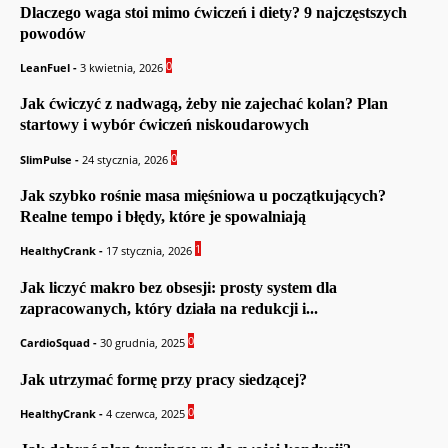
Dlaczego waga stoi mimo ćwiczeń i diety? 9 najczęstszych
powodów
0
LeanFuel
-
3 kwietnia, 2026
Jak ćwiczyć z nadwagą, żeby nie zajechać kolan? Plan
startowy i wybór ćwiczeń niskoudarowych
0
SlimPulse
-
24 stycznia, 2026
Jak szybko rośnie masa mięśniowa u początkujących?
Realne tempo i błędy, które je spowalniają
1
HealthyCrank
-
17 stycznia, 2026
Jak liczyć makro bez obsesji: prosty system dla
zapracowanych, który działa na redukcji i...
0
CardioSquad
-
30 grudnia, 2025
Jak utrzymać formę przy pracy siedzącej?
0
HealthyCrank
-
4 czerwca, 2025