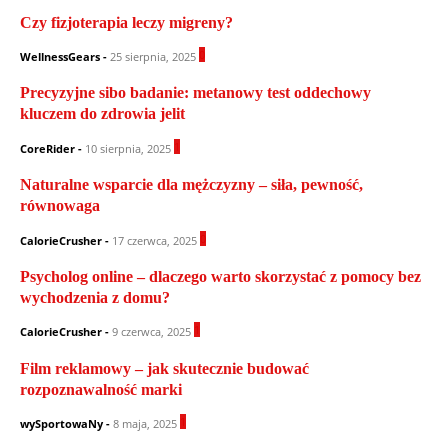
Czy fizjoterapia leczy migreny?
0
WellnessGears
-
25 sierpnia, 2025
Precyzyjne sibo badanie: metanowy test oddechowy
kluczem do zdrowia jelit
1
CoreRider
-
10 sierpnia, 2025
Naturalne wsparcie dla mężczyzny – siła, pewność,
równowaga
0
CalorieCrusher
-
17 czerwca, 2025
Psycholog online – dlaczego warto skorzystać z pomocy bez
wychodzenia z domu?
1
CalorieCrusher
-
9 czerwca, 2025
Film reklamowy – jak skutecznie budować
rozpoznawalność marki
1
wySportowaNy
-
8 maja, 2025