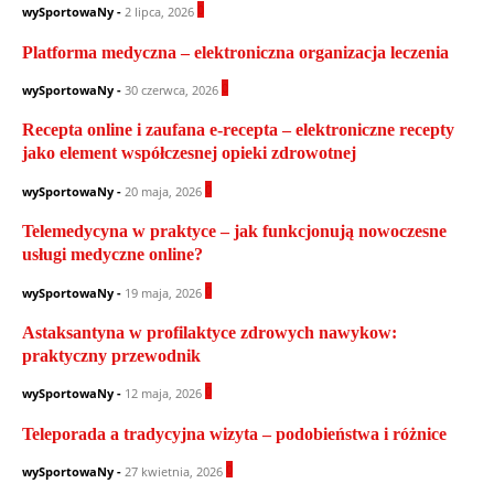
0
wySportowaNy
-
2 lipca, 2026
Platforma medyczna – elektroniczna organizacja leczenia
0
wySportowaNy
-
30 czerwca, 2026
Recepta online i zaufana e-recepta – elektroniczne recepty
jako element współczesnej opieki zdrowotnej
0
wySportowaNy
-
20 maja, 2026
Telemedycyna w praktyce – jak funkcjonują nowoczesne
usługi medyczne online?
0
wySportowaNy
-
19 maja, 2026
Astaksantyna w profilaktyce zdrowych nawykow:
praktyczny przewodnik
0
wySportowaNy
-
12 maja, 2026
Teleporada a tradycyjna wizyta – podobieństwa i różnice
0
wySportowaNy
-
27 kwietnia, 2026