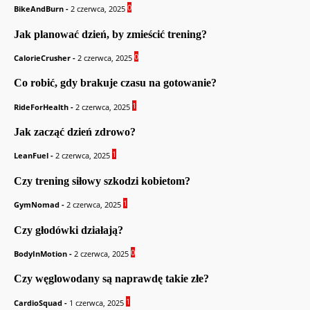
0
BikeAndBurn
-
2 czerwca, 2025
Jak planować dzień, by zmieścić trening?
0
CalorieCrusher
-
2 czerwca, 2025
Co robić, gdy brakuje czasu na gotowanie?
1
RideForHealth
-
2 czerwca, 2025
Jak zacząć dzień zdrowo?
1
LeanFuel
-
2 czerwca, 2025
Czy trening siłowy szkodzi kobietom?
1
GymNomad
-
2 czerwca, 2025
Czy głodówki działają?
0
BodyInMotion
-
2 czerwca, 2025
Czy węglowodany są naprawdę takie złe?
1
CardioSquad
-
1 czerwca, 2025