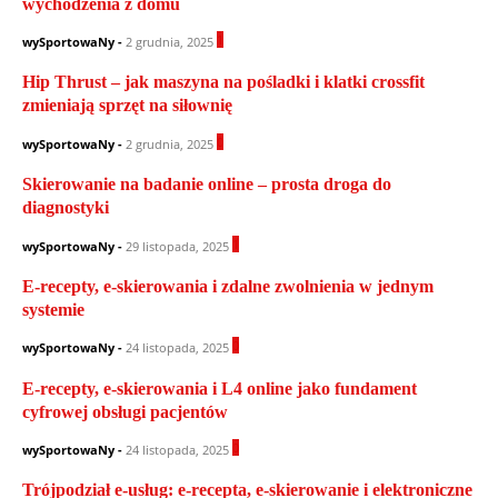
wychodzenia z domu
1
wySportowaNy
-
2 grudnia, 2025
Hip Thrust – jak maszyna na pośladki i klatki crossfit
zmieniają sprzęt na siłownię
0
wySportowaNy
-
2 grudnia, 2025
Skierowanie na badanie online – prosta droga do
diagnostyki
1
wySportowaNy
-
29 listopada, 2025
E-recepty, e-skierowania i zdalne zwolnienia w jednym
systemie
0
wySportowaNy
-
24 listopada, 2025
E-recepty, e-skierowania i L4 online jako fundament
cyfrowej obsługi pacjentów
0
wySportowaNy
-
24 listopada, 2025
Trójpodział e-usług: e-recepta, e-skierowanie i elektroniczne