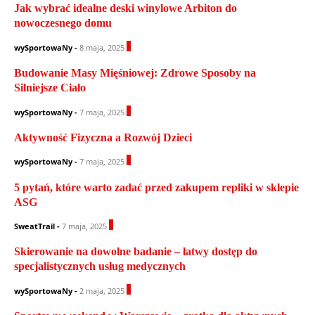
Jak wybrać idealne deski winylowe Arbiton do
nowoczesnego domu
1
wySportowaNy
-
8 maja, 2025
Budowanie Masy Mięśniowej: Zdrowe Sposoby na
Silniejsze Ciało
1
wySportowaNy
-
7 maja, 2025
Aktywność Fizyczna a Rozwój Dzieci
1
wySportowaNy
-
7 maja, 2025
5 pytań, które warto zadać przed zakupem repliki w sklepie
ASG
0
SweatTrail
-
7 maja, 2025
Skierowanie na dowolne badanie – łatwy dostęp do
specjalistycznych usług medycznych
1
wySportowaNy
-
2 maja, 2025