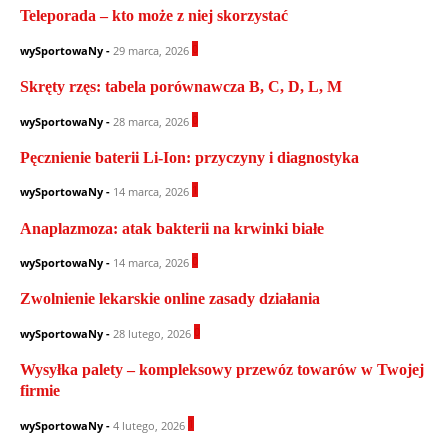
Teleporada – kto może z niej skorzystać
0
wySportowaNy
-
29 marca, 2026
Skręty rzęs: tabela porównawcza B, C, D, L, M
0
wySportowaNy
-
28 marca, 2026
Pęcznienie baterii Li-Ion: przyczyny i diagnostyka
1
wySportowaNy
-
14 marca, 2026
Anaplazmoza: atak bakterii na krwinki białe
0
wySportowaNy
-
14 marca, 2026
Zwolnienie lekarskie online zasady działania
0
wySportowaNy
-
28 lutego, 2026
Wysyłka palety – kompleksowy przewóz towarów w Twojej
firmie
1
wySportowaNy
-
4 lutego, 2026