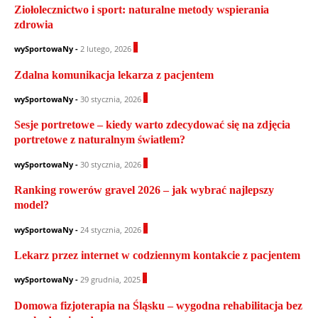
Ziołolecznictwo i sport: naturalne metody wspierania
zdrowia
0
wySportowaNy
-
2 lutego, 2026
Zdalna komunikacja lekarza z pacjentem
0
wySportowaNy
-
30 stycznia, 2026
Sesje portretowe – kiedy warto zdecydować się na zdjęcia
portretowe z naturalnym światłem?
1
wySportowaNy
-
30 stycznia, 2026
Ranking rowerów gravel 2026 – jak wybrać najlepszy
model?
0
wySportowaNy
-
24 stycznia, 2026
Lekarz przez internet w codziennym kontakcie z pacjentem
0
wySportowaNy
-
29 grudnia, 2025
Domowa fizjoterapia na Śląsku – wygodna rehabilitacja bez