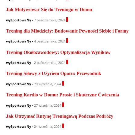
Jak Motywować Się do Treningu w Domu
1
wySportowaNy
-
7 października, 2024
Trening dla Młodzieży: Budowanie Pewności Siebie i Formy
0
wySportowaNy
-
4 października, 2024
Trening Okołozawodowy: Optymalizacja Wyników
1
wySportowaNy
-
2 października, 2024
Trening Siłowy z Użyciem Oporu: Przewodnik
0
wySportowaNy
-
29 września, 2024
Trening Kardio w Domu: Proste i Skuteczne Ćwiczenia
0
wySportowaNy
-
27 września, 2024
Jak Utrzymać Rutynę Treningową Podczas Podróży
1
wySportowaNy
-
24 września, 2024