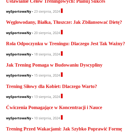
Ustawianie Celów Treningowych: Planuj Sukces
1
wySportowaNy
-
23 sierpnia, 2024
Węglowodany, Białka, Tłuszcze: Jak Zbilansować Dietę?
0
wySportowaNy
-
20 sierpnia, 2024
Rola Odpoczynku w Treningu: Dlaczego Jest Tak Ważny?
0
wySportowaNy
-
18 sierpnia, 2024
Jak Trening Pomaga w Budowaniu Dyscypliny
1
wySportowaNy
-
15 sierpnia, 2024
Trening Siłowy dla Kobiet: Dlaczego Warto?
1
wySportowaNy
-
13 sierpnia, 2024
Ćwiczenia Pomagające w Koncentracji i Nauce
0
wySportowaNy
-
10 sierpnia, 2024
Trening Przed Wakacjami: Jak Szybko Poprawić Formę