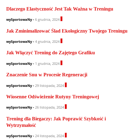
Dlaczego Elastyczność Jest Tak Ważna w Treningu
0
wySportowaNy
-
6 grudnia, 2024
Jak Zminimalizować Ślad Ekologiczny Twojego Treningu
1
wySportowaNy
-
4 grudnia, 2024
Jak Włączyć Trening do Zajętego Grafiku
0
wySportowaNy
-
1 grudnia, 2024
Znaczenie Snu w Procesie Regeneracji
0
wySportowaNy
-
29 listopada, 2024
Wiosenne Odświeżenie Rutyny Treningowej
0
wySportowaNy
-
26 listopada, 2024
Trening dla Biegaczy: Jak Poprawić Szybkość i
Wytrzymałość
1
wySportowaNy
-
24 listopada, 2024