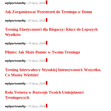
0
wySportowaNy
-
23 lipca, 2024
Jak Zorganizować Przestrzeń do Treningu w Domu
0
wySportowaNy
-
20 lipca, 2024
Trening Elastyczności dla Biegaczy: Klucz do Lepszych
Wyników
0
wySportowaNy
-
18 lipca, 2024
Pilates: Jak Może Pomóc w Twoim Treningu
0
wySportowaNy
-
15 lipca, 2024
Trening Interwałowy Wysokiej Intensywności: Wszystko,
Co Musisz Wiedzieć
0
wySportowaNy
-
13 lipca, 2024
Rola Trenera w Rozwoju Twoich Umiejętności
Treningowych
0
wySportowaNy
-
10 lipca, 2024