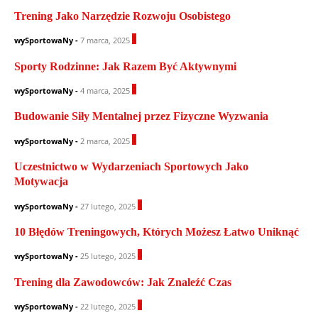
Trening Jako Narzędzie Rozwoju Osobistego
1
wySportowaNy
-
7 marca, 2025
Sporty Rodzinne: Jak Razem Być Aktywnymi
0
wySportowaNy
-
4 marca, 2025
Budowanie Siły Mentalnej przez Fizyczne Wyzwania
1
wySportowaNy
-
2 marca, 2025
Uczestnictwo w Wydarzeniach Sportowych Jako
Motywacja
1
wySportowaNy
-
27 lutego, 2025
10 Błędów Treningowych, Których Możesz Łatwo Uniknąć
0
wySportowaNy
-
25 lutego, 2025
Trening dla Zawodowców: Jak Znaleźć Czas
1
wySportowaNy
-
22 lutego, 2025