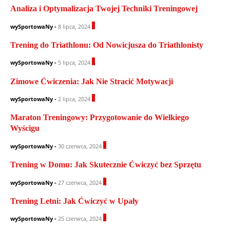
Analiza i Optymalizacja Twojej Techniki Treningowej
1
wySportowaNy
-
8 lipca, 2024
Trening do Triathlonu: Od Nowicjusza do Triathlonisty
0
wySportowaNy
-
5 lipca, 2024
Zimowe Ćwiczenia: Jak Nie Stracić Motywacji
0
wySportowaNy
-
2 lipca, 2024
Maraton Treningowy: Przygotowanie do Wielkiego
Wyścigu
0
wySportowaNy
-
30 czerwca, 2024
Trening w Domu: Jak Skutecznie Ćwiczyć bez Sprzętu
0
wySportowaNy
-
27 czerwca, 2024
Trening Letni: Jak Ćwiczyć w Upały
0
wySportowaNy
-
25 czerwca, 2024