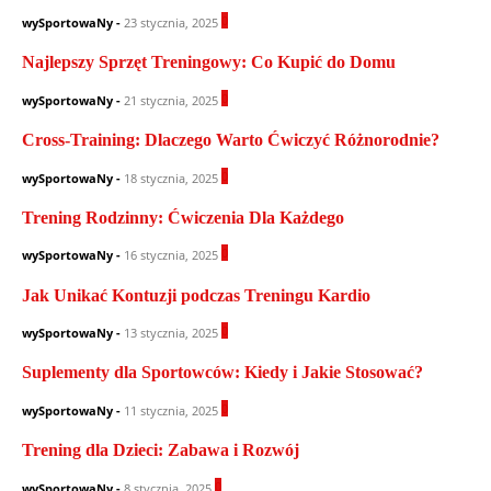
0
wySportowaNy
-
23 stycznia, 2025
Najlepszy Sprzęt Treningowy: Co Kupić do Domu
0
wySportowaNy
-
21 stycznia, 2025
Cross-Training: Dlaczego Warto Ćwiczyć Różnorodnie?
0
wySportowaNy
-
18 stycznia, 2025
Trening Rodzinny: Ćwiczenia Dla Każdego
0
wySportowaNy
-
16 stycznia, 2025
Jak Unikać Kontuzji podczas Treningu Kardio
0
wySportowaNy
-
13 stycznia, 2025
Suplementy dla Sportowców: Kiedy i Jakie Stosować?
0
wySportowaNy
-
11 stycznia, 2025
Trening dla Dzieci: Zabawa i Rozwój
0
wySportowaNy
-
8 stycznia, 2025