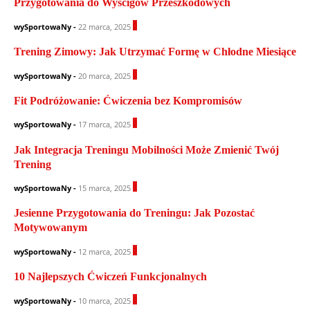
Przygotowania do Wyścigów Przeszkodowych
0
wySportowaNy
-
22 marca, 2025
Trening Zimowy: Jak Utrzymać Formę w Chłodne Miesiące
0
wySportowaNy
-
20 marca, 2025
Fit Podróżowanie: Ćwiczenia bez Kompromisów
0
wySportowaNy
-
17 marca, 2025
Jak Integracja Treningu Mobilności Może Zmienić Twój
Trening
1
wySportowaNy
-
15 marca, 2025
Jesienne Przygotowania do Treningu: Jak Pozostać
Motywowanym
0
wySportowaNy
-
12 marca, 2025
10 Najlepszych Ćwiczeń Funkcjonalnych
0
wySportowaNy
-
10 marca, 2025