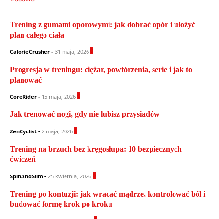
Trening z gumami oporowymi: jak dobrać opór i ułożyć
plan całego ciała
0
CalorieCrusher
-
31 maja, 2026
Progresja w treningu: ciężar, powtórzenia, serie i jak to
planować
0
CoreRider
-
15 maja, 2026
Jak trenować nogi, gdy nie lubisz przysiadów
1
ZenCyclist
-
2 maja, 2026
Trening na brzuch bez kręgosłupa: 10 bezpiecznych
ćwiczeń
0
SpinAndSlim
-
25 kwietnia, 2026
Trening po kontuzji: jak wracać mądrze, kontrolować ból i
budować formę krok po kroku