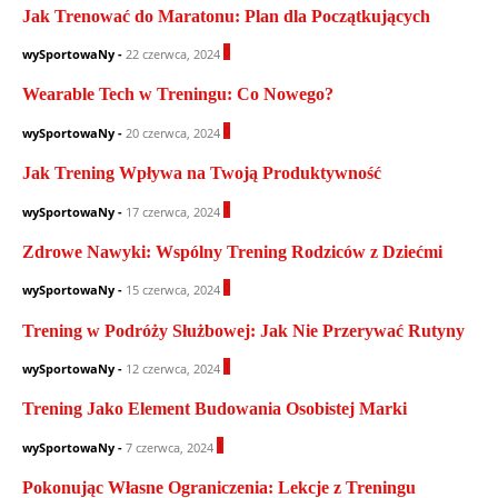
Jak Trenować do Maratonu: Plan dla Początkujących
0
wySportowaNy
-
22 czerwca, 2024
Wearable Tech w Treningu: Co Nowego?
0
wySportowaNy
-
20 czerwca, 2024
Jak Trening Wpływa na Twoją Produktywność
1
wySportowaNy
-
17 czerwca, 2024
Zdrowe Nawyki: Wspólny Trening Rodziców z Dziećmi
0
wySportowaNy
-
15 czerwca, 2024
Trening w Podróży Służbowej: Jak Nie Przerywać Rutyny
1
wySportowaNy
-
12 czerwca, 2024
Trening Jako Element Budowania Osobistej Marki
1
wySportowaNy
-
7 czerwca, 2024
Pokonując Własne Ograniczenia: Lekcje z Treningu