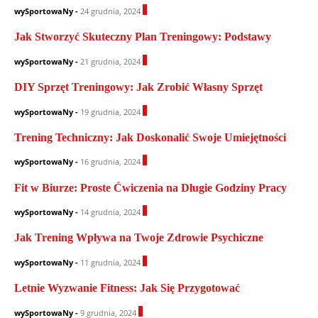
1
wySportowaNy
-
24 grudnia, 2024
Jak Stworzyć Skuteczny Plan Treningowy: Podstawy
0
wySportowaNy
-
21 grudnia, 2024
DIY Sprzęt Treningowy: Jak Zrobić Własny Sprzęt
0
wySportowaNy
-
19 grudnia, 2024
Trening Techniczny: Jak Doskonalić Swoje Umiejętności
0
wySportowaNy
-
16 grudnia, 2024
Fit w Biurze: Proste Ćwiczenia na Długie Godziny Pracy
0
wySportowaNy
-
14 grudnia, 2024
Jak Trening Wpływa na Twoje Zdrowie Psychiczne
0
wySportowaNy
-
11 grudnia, 2024
Letnie Wyzwanie Fitness: Jak Się Przygotować
0
wySportowaNy
-
9 grudnia, 2024