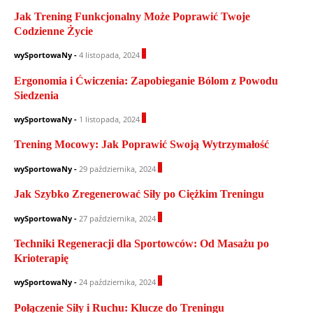
Jak Trening Funkcjonalny Może Poprawić Twoje
Codzienne Życie
0
wySportowaNy
-
4 listopada, 2024
Ergonomia i Ćwiczenia: Zapobieganie Bólom z Powodu
Siedzenia
0
wySportowaNy
-
1 listopada, 2024
Trening Mocowy: Jak Poprawić Swoją Wytrzymałość
0
wySportowaNy
-
29 października, 2024
Jak Szybko Zregenerować Siły po Ciężkim Treningu
0
wySportowaNy
-
27 października, 2024
Techniki Regeneracji dla Sportowców: Od Masażu po
Krioterapię
0
wySportowaNy
-
24 października, 2024
Połączenie Siły i Ruchu: Klucze do Treningu