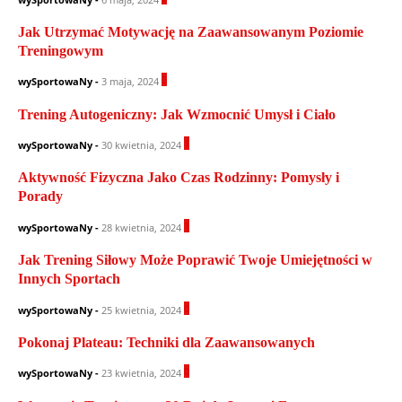
Jak Utrzymać Motywację na Zaawansowanym Poziomie
Treningowym
0
wySportowaNy
-
3 maja, 2024
Trening Autogeniczny: Jak Wzmocnić Umysł i Ciało
1
wySportowaNy
-
30 kwietnia, 2024
Aktywność Fizyczna Jako Czas Rodzinny: Pomysły i
Porady
1
wySportowaNy
-
28 kwietnia, 2024
Jak Trening Siłowy Może Poprawić Twoje Umiejętności w
Innych Sportach
0
wySportowaNy
-
25 kwietnia, 2024
Pokonaj Plateau: Techniki dla Zaawansowanych
0
wySportowaNy
-
23 kwietnia, 2024