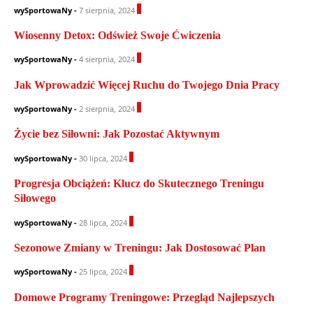
1
wySportowaNy
-
7 sierpnia, 2024
Wiosenny Detox: Odśwież Swoje Ćwiczenia
0
wySportowaNy
-
4 sierpnia, 2024
Jak Wprowadzić Więcej Ruchu do Twojego Dnia Pracy
1
wySportowaNy
-
2 sierpnia, 2024
Życie bez Siłowni: Jak Pozostać Aktywnym
0
wySportowaNy
-
30 lipca, 2024
Progresja Obciążeń: Klucz do Skutecznego Treningu
Siłowego
1
wySportowaNy
-
28 lipca, 2024
Sezonowe Zmiany w Treningu: Jak Dostosować Plan
1
wySportowaNy
-
25 lipca, 2024
Domowe Programy Treningowe: Przegląd Najlepszych