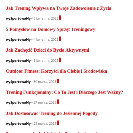
Jak Trening Wpływa na Twoje Zadowolenie z Życia
0
wySportowaNy
-
6 kwietnia, 2025
5 Pomysłów na Domowy Sprzęt Treningowy
0
wySportowaNy
-
4 kwietnia, 2025
Jak Zachęcić Dzieci do Bycia Aktywnymi
1
wySportowaNy
-
1 kwietnia, 2025
Outdoor Fitness: Korzyści dla Ciebie i Środowiska
0
wySportowaNy
-
30 marca, 2025
Trening Funkcjonalny: Co To Jest i Dlaczego Jest Ważny?
0
wySportowaNy
-
27 marca, 2025
Jak Dostosować Trening do Jesiennej Pogody
0
wySportowaNy
-
25 marca, 2025