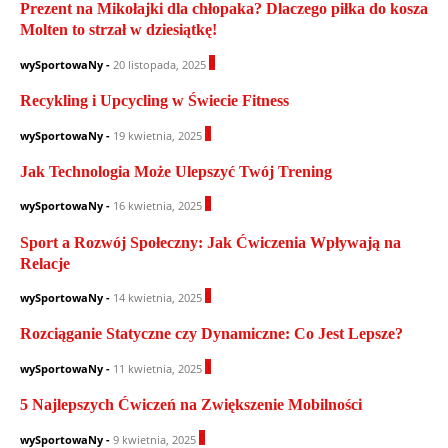
Prezent na Mikołajki dla chłopaka? Dlaczego piłka do kosza
Molten to strzał w dziesiątkę!
0
wySportowaNy
-
20 listopada, 2025
Recykling i Upcycling w Świecie Fitness
1
wySportowaNy
-
19 kwietnia, 2025
Jak Technologia Może Ulepszyć Twój Trening
0
wySportowaNy
-
16 kwietnia, 2025
Sport a Rozwój Społeczny: Jak Ćwiczenia Wpływają na
Relacje
0
wySportowaNy
-
14 kwietnia, 2025
Rozciąganie Statyczne czy Dynamiczne: Co Jest Lepsze?
1
wySportowaNy
-
11 kwietnia, 2025
5 Najlepszych Ćwiczeń na Zwiększenie Mobilności
0
wySportowaNy
-
9 kwietnia, 2025