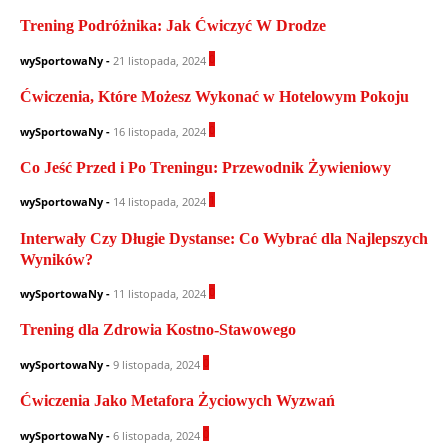
Trening Podróżnika: Jak Ćwiczyć W Drodze
0
wySportowaNy
-
21 listopada, 2024
Ćwiczenia, Które Możesz Wykonać w Hotelowym Pokoju
0
wySportowaNy
-
16 listopada, 2024
Co Jeść Przed i Po Treningu: Przewodnik Żywieniowy
1
wySportowaNy
-
14 listopada, 2024
Interwały Czy Długie Dystanse: Co Wybrać dla Najlepszych
Wyników?
0
wySportowaNy
-
11 listopada, 2024
Trening dla Zdrowia Kostno-Stawowego
0
wySportowaNy
-
9 listopada, 2024
Ćwiczenia Jako Metafora Życiowych Wyzwań
0
wySportowaNy
-
6 listopada, 2024