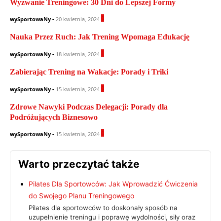
Wyzwanie Treningowe: 30 Dni do Lepszej Formy
0
wySportowaNy
-
20 kwietnia, 2024
Nauka Przez Ruch: Jak Trening Wpomaga Edukację
1
wySportowaNy
-
18 kwietnia, 2024
Zabierając Trening na Wakacje: Porady i Triki
0
wySportowaNy
-
15 kwietnia, 2024
Zdrowe Nawyki Podczas Delegacji: Porady dla
Podróżujących Biznesowo
0
wySportowaNy
-
15 kwietnia, 2024
Warto przeczytać także
Pilates Dla Sportowców: Jak Wprowadzić Ćwiczenia
do Swojego Planu Treningowego
Pilates dla sportowców to doskonały sposób na
uzupełnienie treningu i poprawę wydolności, siły oraz