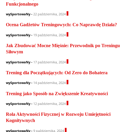
Funkcjonalnego
0
wySportowaNy
-
22 października, 2024
Ocena Gadżetów Treningowych: Co Naprawdę Działa?
1
wySportowaNy
-
19 października, 2024
Jak Zbudować Mocne Mięśnie: Przewodnik po Treningu
Siłowym
0
wySportowaNy
-
17 października, 2024
Trening dla Początkujących: Od Zero do Bohatera
0
wySportowaNy
-
14 października, 2024
Trening jako Sposób na Zwiększenie Kreatywności
0
wySportowaNy
-
12 października, 2024
Rola Aktywności Fizycznej w Rozwoju Umiejętności
Kognitywnych
1
wySportowaNy
-
9 października, 2024