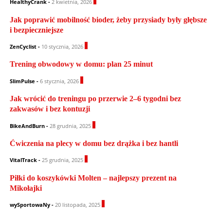
0
HealthyCrank
-
2 kwietnia, 2026
Jak poprawić mobilność bioder, żeby przysiady były głębsze
i bezpieczniejsze
1
ZenCyclist
-
10 stycznia, 2026
Trening obwodowy w domu: plan 25 minut
1
SlimPulse
-
6 stycznia, 2026
Jak wrócić do treningu po przerwie 2–6 tygodni bez
zakwasów i bez kontuzji
0
BikeAndBurn
-
28 grudnia, 2025
Ćwiczenia na plecy w domu bez drążka i bez hantli
0
VitalTrack
-
25 grudnia, 2025
Piłki do koszykówki Molten – najlepszy prezent na
Mikołajki
1
wySportowaNy
-
20 listopada, 2025