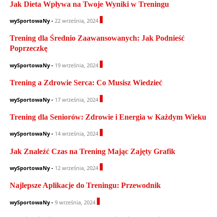
Jak Dieta Wpływa na Twoje Wyniki w Treningu
0
wySportowaNy
-
22 września, 2024
Trening dla Średnio Zaawansowanych: Jak Podnieść
Poprzeczkę
0
wySportowaNy
-
19 września, 2024
Trening a Zdrowie Serca: Co Musisz Wiedzieć
0
wySportowaNy
-
17 września, 2024
Trening dla Seniorów: Zdrowie i Energia w Każdym Wieku
0
wySportowaNy
-
14 września, 2024
Jak Znaleźć Czas na Trening Mając Zajęty Grafik
0
wySportowaNy
-
12 września, 2024
Najlepsze Aplikacje do Treningu: Przewodnik
1
wySportowaNy
-
9 września, 2024