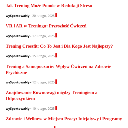
Jak Trening Może Pomóc w Redukcji Stresu
0
wySportowaNy
-
20 lutego, 2025
VR i AR w Treningu: Przyszłość Ćwiczeń
0
wySportowaNy
-
17 lutego, 2025
Trening Crossfit: Co To Jest i Dla Kogo Jest Najlepszy?
0
wySportowaNy
-
15 lutego, 2025
Trening a Samopoczucie: Wpływ Ćwiczeń na Zdrowie
Psychiczne
0
wySportowaNy
-
12 lutego, 2025
Znajdowanie Równowagi między Treningiem a
Odpoczynkiem
0
wySportowaNy
-
10 lutego, 2025
Zdrowie i Wellness w Miejscu Pracy: Inicjatywy i Programy