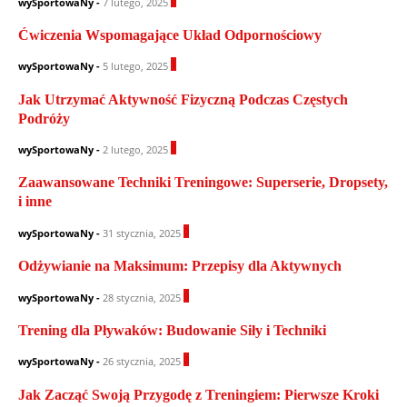
0
wySportowaNy
-
7 lutego, 2025
Ćwiczenia Wspomagające Układ Odpornościowy
1
wySportowaNy
-
5 lutego, 2025
Jak Utrzymać Aktywność Fizyczną Podczas Częstych
Podróży
0
wySportowaNy
-
2 lutego, 2025
Zaawansowane Techniki Treningowe: Superserie, Dropsety,
i inne
0
wySportowaNy
-
31 stycznia, 2025
Odżywianie na Maksimum: Przepisy dla Aktywnych
0
wySportowaNy
-
28 stycznia, 2025
Trening dla Pływaków: Budowanie Siły i Techniki
0
wySportowaNy
-
26 stycznia, 2025
Jak Zacząć Swoją Przygodę z Treningiem: Pierwsze Kroki