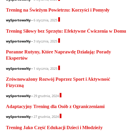
Trening na Świeżym Powietrzu: Korzyści i Pomysły
0
wySportowaNy
-
6 stycznia, 2025
Trening Siłowy bez Sprzętu: Efektywne Ćwiczenia w Domu
0
wySportowaNy
-
3 stycznia, 2025
Poranne Rutyny, Które Naprawdę Działają: Porady
Ekspertów
0
wySportowaNy
-
1 stycznia, 2025
Zrównoważony Rozwój Poprzez Sport i Aktywność
Fizyczną
1
wySportowaNy
-
29 grudnia, 2024
Adaptacyjny Trening dla Osób z Ograniczeniami
0
wySportowaNy
-
27 grudnia, 2024
Trening Jako Część Edukacji Dzieci i Młodzieży