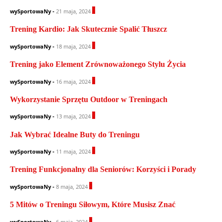
1
wySportowaNy
-
21 maja, 2024
Trening Kardio: Jak Skutecznie Spalić Tłuszcz
1
wySportowaNy
-
18 maja, 2024
Trening jako Element Zrównoważonego Stylu Życia
0
wySportowaNy
-
16 maja, 2024
Wykorzystanie Sprzętu Outdoor w Treningach
0
wySportowaNy
-
13 maja, 2024
Jak Wybrać Idealne Buty do Treningu
0
wySportowaNy
-
11 maja, 2024
Trening Funkcjonalny dla Seniorów: Korzyści i Porady
0
wySportowaNy
-
8 maja, 2024
5 Mitów o Treningu Siłowym, Które Musisz Znać
0
wySportowaNy
-
6 maja, 2024