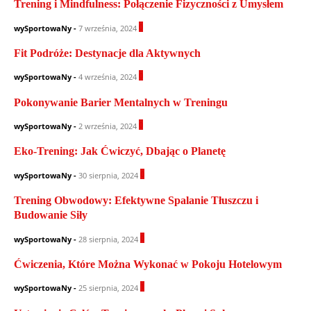
Trening i Mindfulness: Połączenie Fizyczności z Umysłem
0
wySportowaNy
-
7 września, 2024
Fit Podróże: Destynacje dla Aktywnych
0
wySportowaNy
-
4 września, 2024
Pokonywanie Barier Mentalnych w Treningu
0
wySportowaNy
-
2 września, 2024
Eko-Trening: Jak Ćwiczyć, Dbając o Planetę
0
wySportowaNy
-
30 sierpnia, 2024
Trening Obwodowy: Efektywne Spalanie Tłuszczu i
Budowanie Siły
0
wySportowaNy
-
28 sierpnia, 2024
Ćwiczenia, Które Można Wykonać w Pokoju Hotelowym
1
wySportowaNy
-
25 sierpnia, 2024