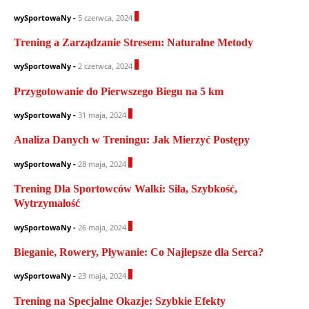
0
wySportowaNy
-
5 czerwca, 2024
Trening a Zarządzanie Stresem: Naturalne Metody
0
wySportowaNy
-
2 czerwca, 2024
Przygotowanie do Pierwszego Biegu na 5 km
0
wySportowaNy
-
31 maja, 2024
Analiza Danych w Treningu: Jak Mierzyć Postępy
1
wySportowaNy
-
28 maja, 2024
Trening Dla Sportowców Walki: Siła, Szybkość,
Wytrzymałość
0
wySportowaNy
-
26 maja, 2024
Bieganie, Rowery, Pływanie: Co Najlepsze dla Serca?
0
wySportowaNy
-
23 maja, 2024
Trening na Specjalne Okazje: Szybkie Efekty