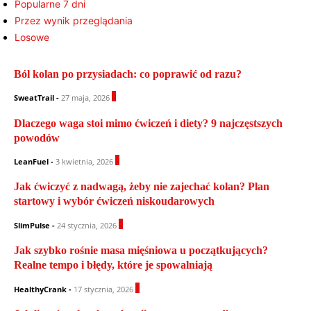
Popularne 7 dni
Przez wynik przeglądania
Losowe
Ból kolan po przysiadach: co poprawić od razu?
0
SweatTrail
-
27 maja, 2026
Dlaczego waga stoi mimo ćwiczeń i diety? 9 najczęstszych
powodów
0
LeanFuel
-
3 kwietnia, 2026
Jak ćwiczyć z nadwagą, żeby nie zajechać kolan? Plan
startowy i wybór ćwiczeń niskoudarowych
0
SlimPulse
-
24 stycznia, 2026
Jak szybko rośnie masa mięśniowa u początkujących?
Realne tempo i błędy, które je spowalniają
1
HealthyCrank
-
17 stycznia, 2026