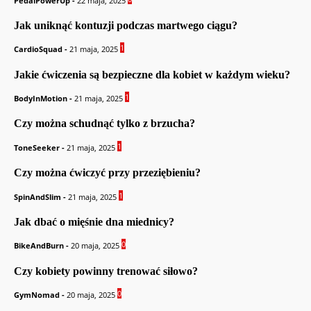
PedalPowerUp
-
22 maja, 2025
Jak uniknąć kontuzji podczas martwego ciągu?
1
CardioSquad
-
21 maja, 2025
Jakie ćwiczenia są bezpieczne dla kobiet w każdym wieku?
1
BodyInMotion
-
21 maja, 2025
Czy można schudnąć tylko z brzucha?
1
ToneSeeker
-
21 maja, 2025
Czy można ćwiczyć przy przeziębieniu?
1
SpinAndSlim
-
21 maja, 2025
Jak dbać o mięśnie dna miednicy?
0
BikeAndBurn
-
20 maja, 2025
Czy kobiety powinny trenować siłowo?
0
GymNomad
-
20 maja, 2025