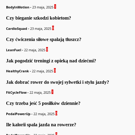
1
BodyInMotion
-
23 maja, 2025
Czy bieganie szkodzi kobietom?
0
CardioSquad
-
23 maja, 2025
Czy ćwiczenia siłowe spalają tłuszcz?
0
LeanFuel
-
22 maja, 2025
Jak pogodzić treningi z opieką nad dziećmi?
0
HealthyCrank
-
22 maja, 2025
Jak dobrać rower do swojej sylwetki i stylu jazdy?
1
FitCycleFlow
-
22 maja, 2025
Czy trzeba jeść 5 posiłków dziennie?
0
PedalPowerUp
-
22 maja, 2025
Ile kalorii spala jazda na rowerze?
0