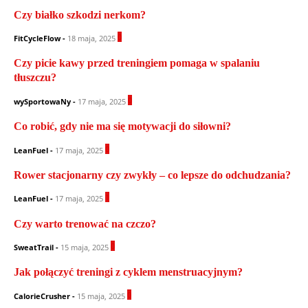
Czy białko szkodzi nerkom?
0
FitCycleFlow
-
18 maja, 2025
Czy picie kawy przed treningiem pomaga w spalaniu
tłuszczu?
0
wySportowaNy
-
17 maja, 2025
Co robić, gdy nie ma się motywacji do siłowni?
0
LeanFuel
-
17 maja, 2025
Rower stacjonarny czy zwykły – co lepsze do odchudzania?
1
LeanFuel
-
17 maja, 2025
Czy warto trenować na czczo?
0
SweatTrail
-
15 maja, 2025
Jak połączyć treningi z cyklem menstruacyjnym?
0
CalorieCrusher
-
15 maja, 2025