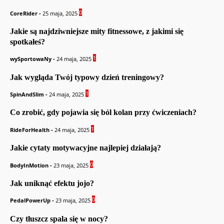
0
CoreRider
-
25 maja, 2025
Jakie są najdziwniejsze mity fitnessowe, z jakimi się
spotkałeś?
1
wySportowaNy
-
24 maja, 2025
Jak wygląda Twój typowy dzień treningowy?
1
SpinAndSlim
-
24 maja, 2025
Co zrobić, gdy pojawia się ból kolan przy ćwiczeniach?
1
RideForHealth
-
24 maja, 2025
Jakie cytaty motywacyjne najlepiej działają?
0
BodyInMotion
-
23 maja, 2025
Jak uniknąć efektu jojo?
0
PedalPowerUp
-
23 maja, 2025
Czy tłuszcz spala się w nocy?