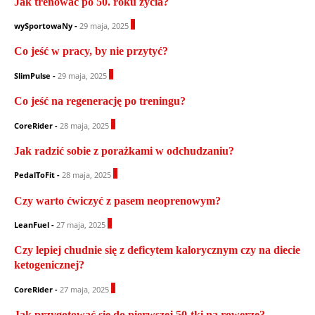
Jak trenować po 50. roku życia?
1
wySportowaNy
-
29 maja, 2025
Co jeść w pracy, by nie przytyć?
0
SlimPulse
-
29 maja, 2025
Co jeść na regenerację po treningu?
0
CoreRider
-
28 maja, 2025
Jak radzić sobie z porażkami w odchudzaniu?
1
PedalToFit
-
28 maja, 2025
Czy warto ćwiczyć z pasem neoprenowym?
0
LeanFuel
-
27 maja, 2025
Czy lepiej chudnie się z deficytem kalorycznym czy na diecie
ketogenicznej?
1
CoreRider
-
27 maja, 2025
Jak przygotować się do pierwszej 50-tki na rowerze?