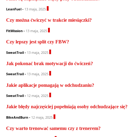
0
LeanFuel
-
13 maja, 2025
Czy można ćwiczyć w trakcie miesiączki?
0
FitMission
-
13 maja, 2025
Czy lepszy jest split czy FBW?
1
SweatTrail
-
13 maja, 2025
Jak pokonać brak motywacji do ćwiczeń?
1
SweatTrail
-
13 maja, 2025
Jakie aplikacje pomagają w odchudzaniu?
0
SweatTrail
-
12 maja, 2025
Jakie błędy najczęściej popełniają osoby odchudzające się?
1
BikeAndBurn
-
12 maja, 2025
Czy warto trenować samemu czy z trenerem?