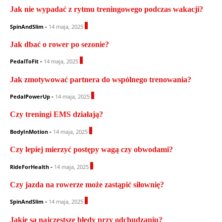
Jak nie wypadać z rytmu treningowego podczas wakacji?
0
SpinAndSlim
-
14 maja, 2025
Jak dbać o rower po sezonie?
1
PedalToFit
-
14 maja, 2025
Jak zmotywować partnera do wspólnego trenowania?
0
PedalPowerUp
-
14 maja, 2025
Czy treningi EMS działają?
0
BodyInMotion
-
14 maja, 2025
Czy lepiej mierzyć postępy wagą czy obwodami?
0
RideForHealth
-
14 maja, 2025
Czy jazda na rowerze może zastąpić siłownię?
0
SpinAndSlim
-
14 maja, 2025
Jakie są najczęstsze błędy przy odchudzaniu?