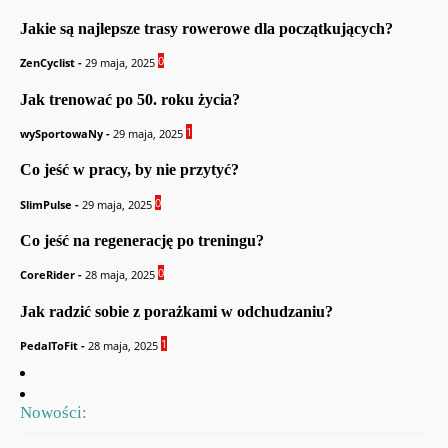
Jakie są najlepsze trasy rowerowe dla początkujących?
0
ZenCyclist
-
29 maja, 2025
Jak trenować po 50. roku życia?
1
wySportowaNy
-
29 maja, 2025
Co jeść w pracy, by nie przytyć?
0
SlimPulse
-
29 maja, 2025
Co jeść na regenerację po treningu?
0
CoreRider
-
28 maja, 2025
Jak radzić sobie z porażkami w odchudzaniu?
1
PedalToFit
-
28 maja, 2025
Nowości: