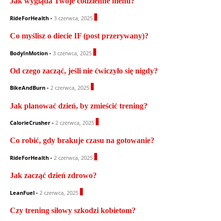
Jak wygląda Twoje codzienne menu?
0
RideForHealth
-
3 czerwca, 2025
Co myślisz o diecie IF (post przerywany)?
0
BodyInMotion
-
3 czerwca, 2025
Od czego zacząć, jeśli nie ćwiczyło się nigdy?
0
BikeAndBurn
-
2 czerwca, 2025
Jak planować dzień, by zmieścić trening?
0
CalorieCrusher
-
2 czerwca, 2025
Co robić, gdy brakuje czasu na gotowanie?
1
RideForHealth
-
2 czerwca, 2025
Jak zacząć dzień zdrowo?
1
LeanFuel
-
2 czerwca, 2025
Czy trening siłowy szkodzi kobietom?