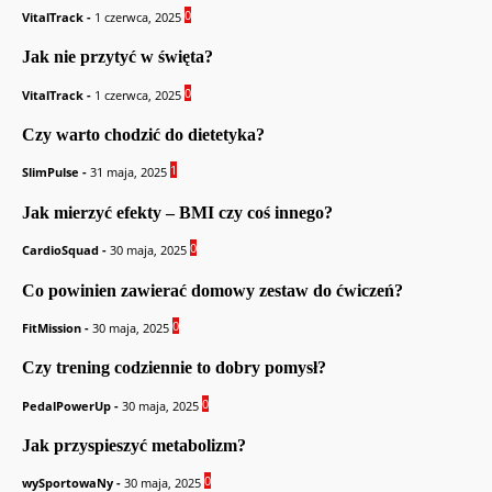
0
VitalTrack
-
1 czerwca, 2025
Jak nie przytyć w święta?
0
VitalTrack
-
1 czerwca, 2025
Czy warto chodzić do dietetyka?
1
SlimPulse
-
31 maja, 2025
Jak mierzyć efekty – BMI czy coś innego?
0
CardioSquad
-
30 maja, 2025
Co powinien zawierać domowy zestaw do ćwiczeń?
0
FitMission
-
30 maja, 2025
Czy trening codziennie to dobry pomysł?
0
PedalPowerUp
-
30 maja, 2025
Jak przyspieszyć metabolizm?
0
wySportowaNy
-
30 maja, 2025