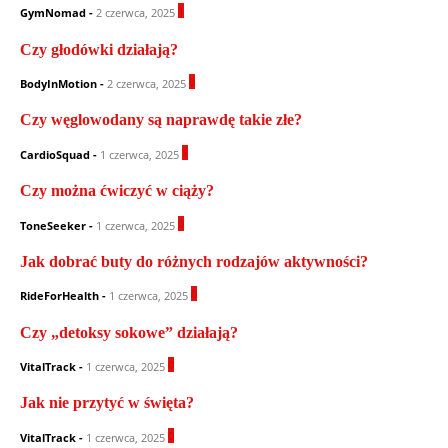
1
GymNomad
-
2 czerwca, 2025
Czy głodówki działają?
0
BodyInMotion
-
2 czerwca, 2025
Czy węglowodany są naprawdę takie złe?
1
CardioSquad
-
1 czerwca, 2025
Czy można ćwiczyć w ciąży?
0
ToneSeeker
-
1 czerwca, 2025
Jak dobrać buty do różnych rodzajów aktywności?
0
RideForHealth
-
1 czerwca, 2025
Czy „detoksy sokowe” działają?
0
VitalTrack
-
1 czerwca, 2025
Jak nie przytyć w święta?
0
VitalTrack
-
1 czerwca, 2025