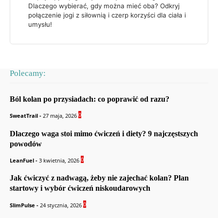
Dlaczego wybierać, gdy można mieć oba? Odkryj
połączenie jogi z siłownią i czerp korzyści dla ciała i
umysłu!
Polecamy:
Ból kolan po przysiadach: co poprawić od razu?
0
SweatTrail
-
27 maja, 2026
Dlaczego waga stoi mimo ćwiczeń i diety? 9 najczęstszych
powodów
0
LeanFuel
-
3 kwietnia, 2026
Jak ćwiczyć z nadwagą, żeby nie zajechać kolan? Plan
startowy i wybór ćwiczeń niskoudarowych
0
SlimPulse
-
24 stycznia, 2026