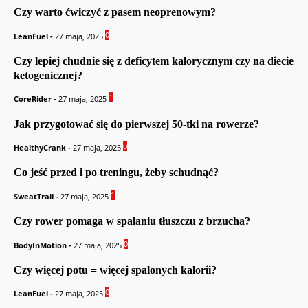
Czy warto ćwiczyć z pasem neoprenowym?
0
LeanFuel
-
27 maja, 2025
Czy lepiej chudnie się z deficytem kalorycznym czy na diecie
ketogenicznej?
1
CoreRider
-
27 maja, 2025
Jak przygotować się do pierwszej 50-tki na rowerze?
0
HealthyCrank
-
27 maja, 2025
Co jeść przed i po treningu, żeby schudnąć?
1
SweatTrail
-
27 maja, 2025
Czy rower pomaga w spalaniu tłuszczu z brzucha?
0
BodyInMotion
-
27 maja, 2025
Czy więcej potu = więcej spalonych kalorii?
0
LeanFuel
-
27 maja, 2025