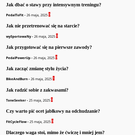
Jak dbać o stawy przy intensywnym treningu?
0
PedalToFit
-
26 maja, 2025
Jak nie przetrenować się na starcie?
0
wySportowaNy
-
26 maja, 2025
Jak przygotować się na pierwsze zawody?
0
PedalPowerUp
-
26 maja, 2025
Jak zacząć zmianę stylu życia?
1
BikeAndBurn
-
26 maja, 2025
Jak radzić sobie z zakwasami?
0
ToneSeeker
-
25 maja, 2025
Czy warto pić ocet jabłkowy na odchudzanie?
0
FitCycleFlow
-
25 maja, 2025
Dlaczego waga stoi, mimo że ćwiczę i mniej jem?