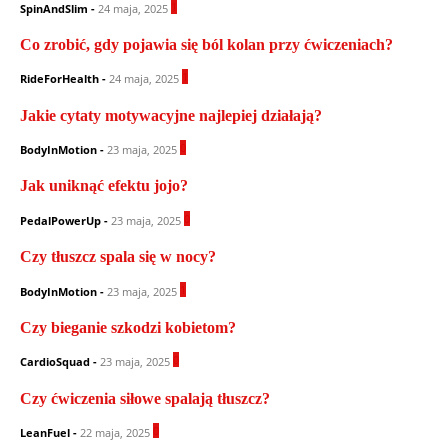
1
SpinAndSlim
-
24 maja, 2025
Co zrobić, gdy pojawia się ból kolan przy ćwiczeniach?
1
RideForHealth
-
24 maja, 2025
Jakie cytaty motywacyjne najlepiej działają?
0
BodyInMotion
-
23 maja, 2025
Jak uniknąć efektu jojo?
0
PedalPowerUp
-
23 maja, 2025
Czy tłuszcz spala się w nocy?
1
BodyInMotion
-
23 maja, 2025
Czy bieganie szkodzi kobietom?
0
CardioSquad
-
23 maja, 2025
Czy ćwiczenia siłowe spalają tłuszcz?
0
LeanFuel
-
22 maja, 2025