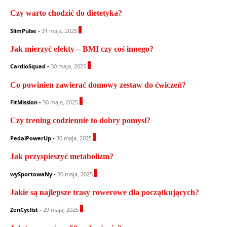
Czy warto chodzić do dietetyka?
1
SlimPulse
-
31 maja, 2025
Jak mierzyć efekty – BMI czy coś innego?
0
CardioSquad
-
30 maja, 2025
Co powinien zawierać domowy zestaw do ćwiczeń?
0
FitMission
-
30 maja, 2025
Czy trening codziennie to dobry pomysł?
0
PedalPowerUp
-
30 maja, 2025
Jak przyspieszyć metabolizm?
0
wySportowaNy
-
30 maja, 2025
Jakie są najlepsze trasy rowerowe dla początkujących?
0
ZenCyclist
-
29 maja, 2025