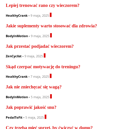
Lepiej trenować rano czy wieczorem?
0
HealthyCrank
-
9 maja, 2025
Jakie suplementy warto stosować dla zdrowia?
1
BodyInMotion
-
9 maja, 2025
Jak przestać podjadać wieczorem?
0
ZenCyclist
-
9 maja, 2025
Skąd czerpać motywację do treningu?
0
HealthyCrank
-
7 maja, 2025
Jak nie zniechęcać się wagą?
0
BodyInMotion
-
5 maja, 2025
Jak poprawić jakość snu?
0
PedalToFit
-
5 maja, 2025
Czy trzeba mieć sprzęt, by ćwiczyć w domu?