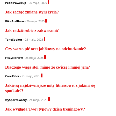
0
PedalPowerUp
-
26 maja, 2025
Jak zacząć zmianę stylu życia?
1
BikeAndBurn
-
26 maja, 2025
Jak radzić sobie z zakwasami?
0
ToneSeeker
-
25 maja, 2025
Czy warto pić ocet jabłkowy na odchudzanie?
0
FitCycleFlow
-
25 maja, 2025
Dlaczego waga stoi, mimo że ćwiczę i mniej jem?
0
CoreRider
-
25 maja, 2025
Jakie są najdziwniejsze mity fitnessowe, z jakimi się
spotkałeś?
1
wySportowaNy
-
24 maja, 2025
Jak wygląda Twój typowy dzień treningowy?