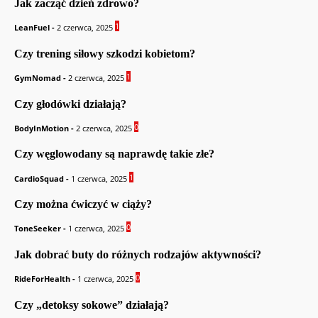
Jak zacząć dzień zdrowo?
1
LeanFuel
-
2 czerwca, 2025
Czy trening siłowy szkodzi kobietom?
1
GymNomad
-
2 czerwca, 2025
Czy głodówki działają?
0
BodyInMotion
-
2 czerwca, 2025
Czy węglowodany są naprawdę takie złe?
1
CardioSquad
-
1 czerwca, 2025
Czy można ćwiczyć w ciąży?
0
ToneSeeker
-
1 czerwca, 2025
Jak dobrać buty do różnych rodzajów aktywności?
0
RideForHealth
-
1 czerwca, 2025
Czy „detoksy sokowe” działają?