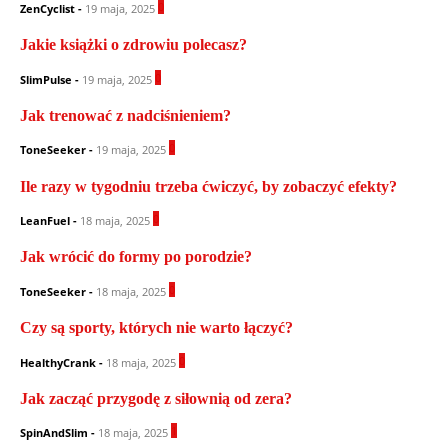
0
ZenCyclist
-
19 maja, 2025
Jakie książki o zdrowiu polecasz?
0
SlimPulse
-
19 maja, 2025
Jak trenować z nadciśnieniem?
0
ToneSeeker
-
19 maja, 2025
Ile razy w tygodniu trzeba ćwiczyć, by zobaczyć efekty?
0
LeanFuel
-
18 maja, 2025
Jak wrócić do formy po porodzie?
0
ToneSeeker
-
18 maja, 2025
Czy są sporty, których nie warto łączyć?
0
HealthyCrank
-
18 maja, 2025
Jak zacząć przygodę z siłownią od zera?
1
SpinAndSlim
-
18 maja, 2025