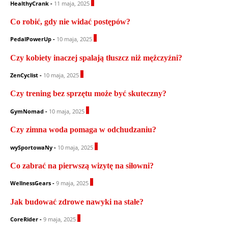
0
HealthyCrank
-
11 maja, 2025
Co robić, gdy nie widać postępów?
0
PedalPowerUp
-
10 maja, 2025
Czy kobiety inaczej spalają tłuszcz niż mężczyźni?
0
ZenCyclist
-
10 maja, 2025
Czy trening bez sprzętu może być skuteczny?
0
GymNomad
-
10 maja, 2025
Czy zimna woda pomaga w odchudzaniu?
1
wySportowaNy
-
10 maja, 2025
Co zabrać na pierwszą wizytę na siłowni?
0
WellnessGears
-
9 maja, 2025
Jak budować zdrowe nawyki na stałe?
1
CoreRider
-
9 maja, 2025