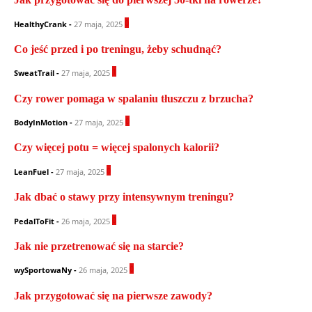
0
HealthyCrank
-
27 maja, 2025
Co jeść przed i po treningu, żeby schudnąć?
1
SweatTrail
-
27 maja, 2025
Czy rower pomaga w spalaniu tłuszczu z brzucha?
0
BodyInMotion
-
27 maja, 2025
Czy więcej potu = więcej spalonych kalorii?
0
LeanFuel
-
27 maja, 2025
Jak dbać o stawy przy intensywnym treningu?
0
PedalToFit
-
26 maja, 2025
Jak nie przetrenować się na starcie?
0
wySportowaNy
-
26 maja, 2025
Jak przygotować się na pierwsze zawody?