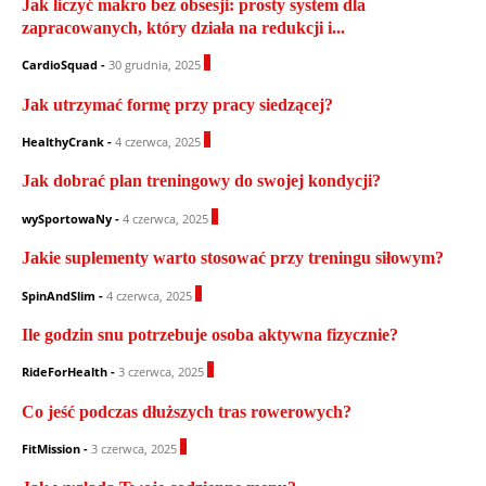
Jak liczyć makro bez obsesji: prosty system dla
zapracowanych, który działa na redukcji i...
0
CardioSquad
-
30 grudnia, 2025
Jak utrzymać formę przy pracy siedzącej?
0
HealthyCrank
-
4 czerwca, 2025
Jak dobrać plan treningowy do swojej kondycji?
0
wySportowaNy
-
4 czerwca, 2025
Jakie suplementy warto stosować przy treningu siłowym?
0
SpinAndSlim
-
4 czerwca, 2025
Ile godzin snu potrzebuje osoba aktywna fizycznie?
1
RideForHealth
-
3 czerwca, 2025
Co jeść podczas dłuższych tras rowerowych?
0
FitMission
-
3 czerwca, 2025