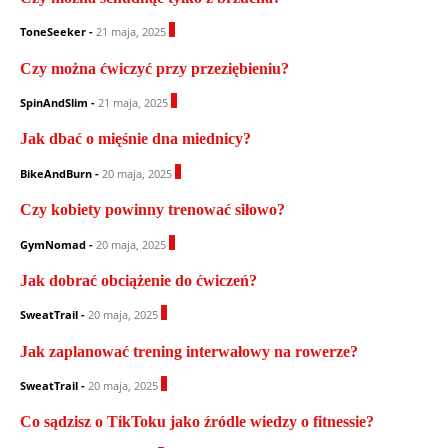
1
ToneSeeker
-
21 maja, 2025
Czy można ćwiczyć przy przeziębieniu?
1
SpinAndSlim
-
21 maja, 2025
Jak dbać o mięśnie dna miednicy?
0
BikeAndBurn
-
20 maja, 2025
Czy kobiety powinny trenować siłowo?
0
GymNomad
-
20 maja, 2025
Jak dobrać obciążenie do ćwiczeń?
1
SweatTrail
-
20 maja, 2025
Jak zaplanować trening interwałowy na rowerze?
0
SweatTrail
-
20 maja, 2025
Co sądzisz o TikToku jako źródle wiedzy o fitnessie?