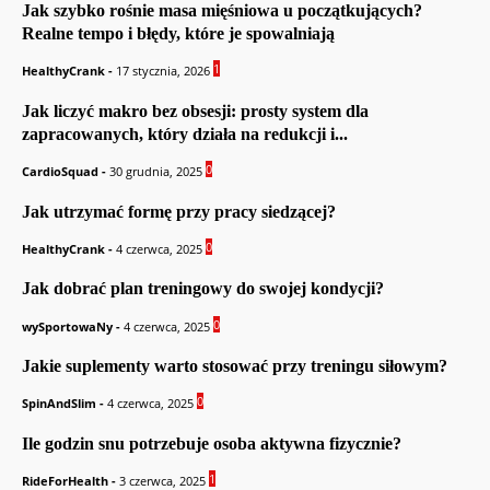
Jak szybko rośnie masa mięśniowa u początkujących?
Realne tempo i błędy, które je spowalniają
1
HealthyCrank
-
17 stycznia, 2026
Jak liczyć makro bez obsesji: prosty system dla
zapracowanych, który działa na redukcji i...
0
CardioSquad
-
30 grudnia, 2025
Jak utrzymać formę przy pracy siedzącej?
0
HealthyCrank
-
4 czerwca, 2025
Jak dobrać plan treningowy do swojej kondycji?
0
wySportowaNy
-
4 czerwca, 2025
Jakie suplementy warto stosować przy treningu siłowym?
0
SpinAndSlim
-
4 czerwca, 2025
Ile godzin snu potrzebuje osoba aktywna fizycznie?
1
RideForHealth
-
3 czerwca, 2025