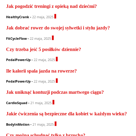
Jak pogodzić treningi z opieką nad dziećmi?
0
HealthyCrank
-
22 maja, 2025
Jak dobrać rower do swojej sylwetki i stylu jazdy?
1
FitCycleFlow
-
22 maja, 2025
Czy trzeba jeść 5 posiłków dziennie?
0
PedalPowerUp
-
22 maja, 2025
Ile kalorii spala jazda na rowerze?
0
PedalPowerUp
-
22 maja, 2025
Jak uniknąć kontuzji podczas martwego ciągu?
1
CardioSquad
-
21 maja, 2025
Jakie ćwiczenia są bezpieczne dla kobiet w każdym wieku?
1
BodyInMotion
-
21 maja, 2025
Czy można schudnąć tylko z brzucha?