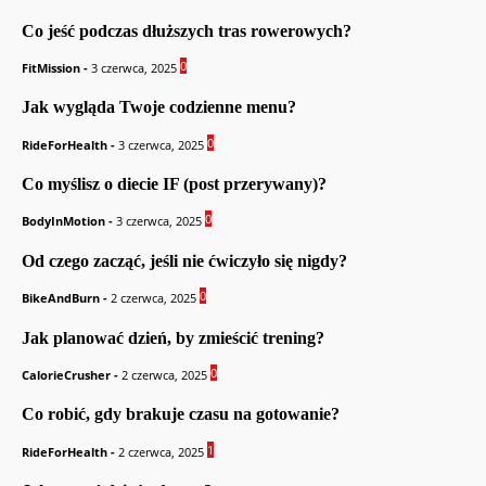
Co jeść podczas dłuższych tras rowerowych?
0
FitMission
-
3 czerwca, 2025
Jak wygląda Twoje codzienne menu?
0
RideForHealth
-
3 czerwca, 2025
Co myślisz o diecie IF (post przerywany)?
0
BodyInMotion
-
3 czerwca, 2025
Od czego zacząć, jeśli nie ćwiczyło się nigdy?
0
BikeAndBurn
-
2 czerwca, 2025
Jak planować dzień, by zmieścić trening?
0
CalorieCrusher
-
2 czerwca, 2025
Co robić, gdy brakuje czasu na gotowanie?
1
RideForHealth
-
2 czerwca, 2025